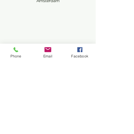
Amsterdam
Phone
Email
Facebook
Studies voor het portret van J.H. 
Wijsmuller door Nic. van der Waay. 
Particuliere collectie