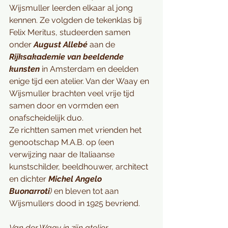
Wijsmuller leerden elkaar al jong 
kennen. Ze volgden de tekenklas bij 
Felix Meritus, studeerden samen 
onder 
August Allebé
 aan de 
Rijksakademie van beeldende 
kunsten
 in Amsterdam en deelden 
enige tijd een atelier. Van der Waay en 
Wijsmuller brachten veel vrije tijd 
samen door en vormden een 
onafscheidelijk duo.
Ze richtten samen met vrienden het 
genootschap M.A.B. op (een 
verwijzing naar de Italiaanse 
kunstschilder, beeldhouwer, architect 
en dichter 
Michel Angelo 
Buonarroti
)
 en bleven tot aan 
Wijsmullers dood in 1925 bevriend.
Van der Waay in zijn atelier